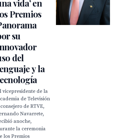
una vida’ en
los Premios
Panorama
por su
innovador
uso del
lenguaje y la
tecnología
l vicepresidente de la
cademia de Televisión
 consejero de RTVE,
ernando Navarrete,
ecibió anoche,
urante la ceremonia
e los Premios