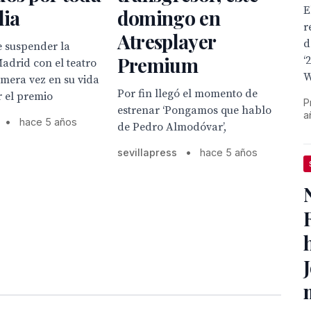
E
lia
domingo en
r
Atresplayer
d
e suspender la
Premium
‘
adrid con el teatro
W
imera vez en su vida
Por fin llegó el momento de
r el premio
P
estrenar ‘Pongamos que hablo
a
•
hace 5 años
de Pedro Almodóvar’,
sevillapress
•
hace 5 años