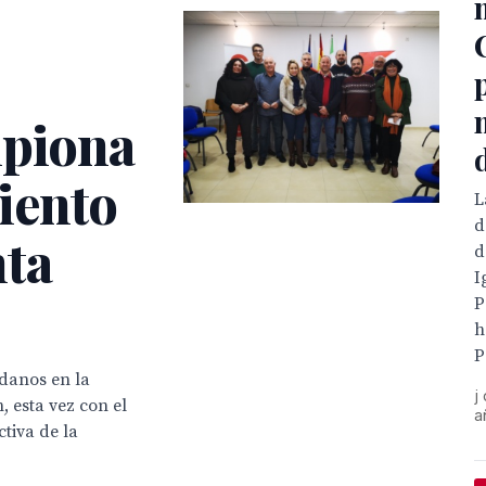
ipiona
iento
L
d
nta
d
I
P
h
P
adanos en la
j
 esta vez con el
a
tiva de la