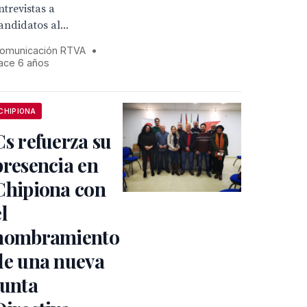
ntrevistas a
andidatos al...
omunicación RTVA
•
ace 6 años
CHIPIONA
Cs refuerza su
presencia en
Chipiona con
el
nombramiento
de una nueva
Junta