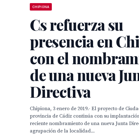
CHIPIONA
Cs refuerza su
presencia en Ch
con el nombram
de una nueva Ju
Directiva
Chipiona, 3 enero de 2019.- El proyecto de Ciud
provincia de Cádiz continúa con su implantación,
reciente nombramiento de una nueva Junta Direc
agrupación de la localidad...