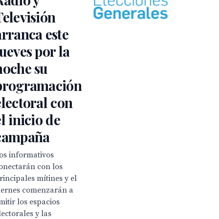
Televisión
arranca este
jueves por la
noche su
programación
electoral con
el inicio de
campaña
os informativos
onectarán con los
rincipales mítines y el
iernes comenzarán a
mitir los espacios
lectorales y las