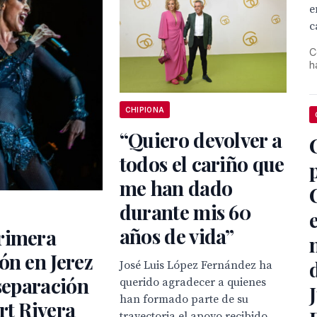
e
c
C
h
CHIPIONA
“Quiero devolver a
todos el cariño que
me han dado
durante mis 60
años de vida”
rimera
ón en Jerez
José Luis López Fernández ha
 separación
querido agradecer a quienes
han formado parte de su
rt Rivera
trayectoria el apoyo recibido,