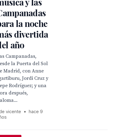
música y las
Campanadas
para la noche
más divertida
del año
as Campanadas,
esde la Puerta del Sol
e Madrid, con Anne
gartiburu, Jordi Cruz y
epe Rodríguez; y una
ora después,
aloma...
 de vicente
•
hace 9
ños