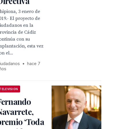
Directiva
hipiona, 3 enero de
019.- El proyecto de
iudadanos en la
rovincia de Cádiz
ontinúa con su
mplantación, esta vez
on el...
iudadanos
•
hace 7
ños
TELEVISION
Fernando
Navarrete,
premio ‘Toda