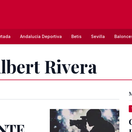
rtada
Andalucía Deportiva
Betis
Sevilla
Balonce
Albert Rivera
M
NTE