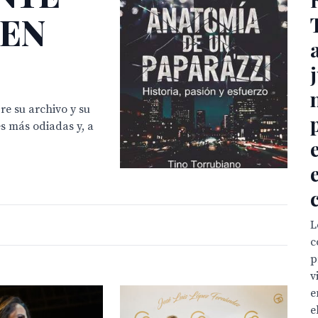
 EN
e su archivo y su
s más odiadas y, a
L
c
p
v
e
e