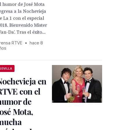
l humor de José Mota
egresa a la Nochevieja
e La 1 con el especial
2018. Bienvenido Mister
an-Da’. Tras el éxito...
rensa RTVE
•
hace 8
ños
SEVILLA
Nochevieja en
RTVE con el
humor de
José Mota,
mucha