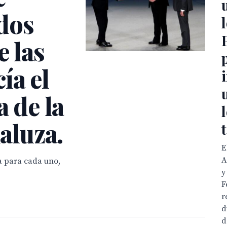
dos
e las
ía el
a de la
luza.
E
A
a para cada uno,
y
F
r
d
d