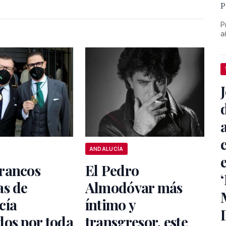
P
P
a
ANDALUCÍA
rancos
El Pedro
as de
Almodóvar más
cía
íntimo y
dos por toda
transgresor, este