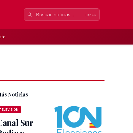
Ctrl+K
sto
ás Noticias
TELEVISION
Canal Sur
Radio y