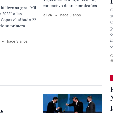
con motivo de su cumpleaños
lú llevo su gira “Mil
C
r 2023” a las
RTVA
•
hace 3 años
2
 Copas el sábado 22
C
endo su primera
p
..
c
i
•
hace 3 años
c
C
a
e