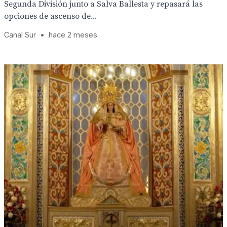
Segunda División junto a Salva Ballesta y repasará las
opciones de ascenso de...
Canal Sur
•
hace 2 meses