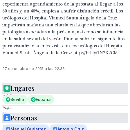
experimenta agrandamiento de la próstata al llegar a los
60 años y, un 40%, empieza a sufrir disfunción eréctil. Los
urólogos del Hospital Viamed Santa Ángela de la Cruz
impartirán mañana una charla en la que abordarán las
patologías asociadas a la próstata, así como su influencia
en la salud sexual del varón. Pincha sobre el siguiente link
para visualizar la entrevista con los urólogos del Hospital
Viamed Santa Ángela de la Cruz: http://bit.ly/1N2K7CM
27 de octubre de 2015 a las 22:33
Lugares
Cuatro
médicos
Sevilla
España
en
trajes
blancos
Personas
sonrientes
y
Manuel Gutierrez
Antonio Ortiz