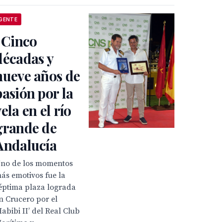
GENTE
. Cinco
décadas y
nueve años de
pasión por la
vela en el río
grande de
Andalucía
no de los momentos
ás emotivos fue la
éptima plaza lograda
n Crucero por el
Habibi II’ del Real Club