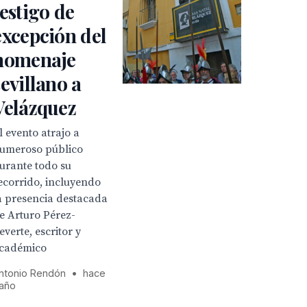
testigo de
excepción del
homenaje
sevillano a
Velázquez
l evento atrajo a
umeroso público
urante todo su
ecorrido, incluyendo
a presencia destacada
e Arturo Pérez-
everte, escritor y
cadémico
ntonio Rendón
•
hace
 año