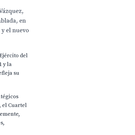
 Vázquez,
ablada, en
 y el nuevo
Ejército del
 y la
fleja su
atégicos
 el Cuartel
temente,
s,