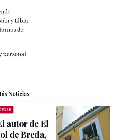
endo
tán y Libia.
tornos de
y personal
ás Noticias
GENTE
El autor de El
sol de Breda,