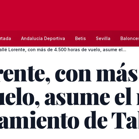
rtada
Andalucía Deportiva
Betis
Sevilla
Balonce
allé Lorente, con más de 4.500 horas de vuelo, asume el...
rente, con más
uelo, asume e
lamiento de T