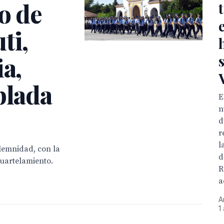
o de
ti,
ia,
blada
E
n
d
r
l
olemnidad, con la
d
cuartelamiento.
R
a
A
1