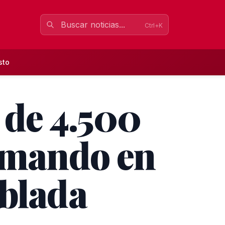
Ctrl+K
sto
 de 4.500
l mando en
ablada