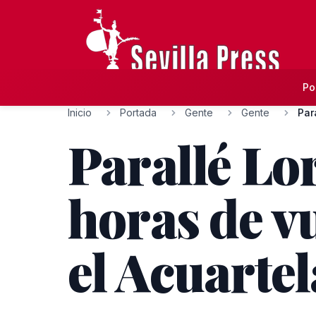
Po
Inicio
Portada
Gente
Gente
Par
Parallé Lo
horas de v
el Acuarte