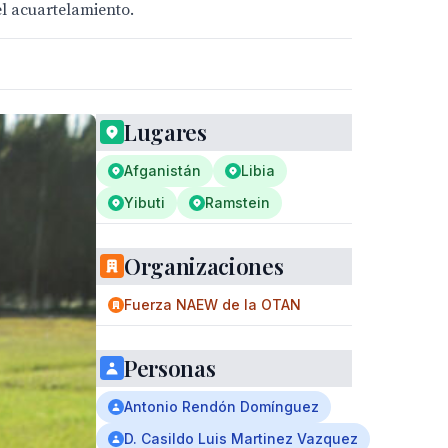
l acuartelamiento.
Lugares
Afganistán
Libia
Yibuti
Ramstein
Organizaciones
Fuerza NAEW de la OTAN
Personas
Antonio Rendón Domínguez
D. Casildo Luis Martinez Vazquez