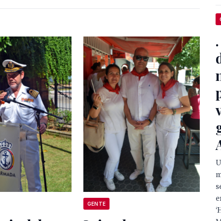
U
m
s
e
GENTE
‘