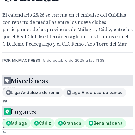
El calendario 25/26 se estrena en el embalse del Cubillas
con reparto de medallas entre los nueve clubes
participantes de las provincias de Málaga y Cádiz, entre los
que el Real Club Mediterráneo aglutina los triunfos con el
C.D. Remo Pedregalejo y el C.D. Remo Faro Torre del Mar.
POR MKMACPRESS
5 de octubre de 2025 a las 11:38
Misceláneas
El
evento
Liga Andaluza de remo
Liga Andaluza de banco
deportivo
se
lleva
Lugares
a
cabo
Málaga
Cádiz
Granada
Benalmádena
en
la