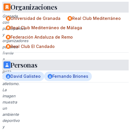
Universidad
Organizaciones
de
Granada,
Universidad de Granada
Real Club Mediterráneo
con
Real Club Mediterráneo de Málaga
participantes
y
Federación Andaluza de Remo
organizadores
Real Club El Candado
posando
frente
a
Personas
una
pista
David Galisteo
Fernando Briones
de
atletismo.
La
imagen
muestra
un
ambiente
deportivo
y