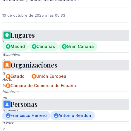
10 de octubre de 2025 a las 00:33
Lugares
En
la
Madrid
Canarias
Gran Canaria
52
Asamblea
General
Organizaciones
de
la
Estado
Unión Europea
AICE,
tres
Cámara de Comercio de España
hombres
en
Personas
trajes
formales
Francisco Herrero
Antonio Rendón
posan
frente
a