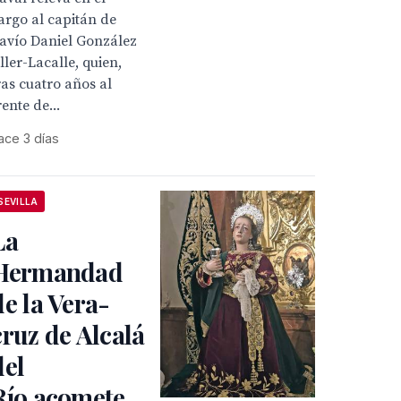
argo al capitán de
avío Daniel González
ller-Lacalle, quien,
ras cuatro años al
rente de...
ace 3 días
SEVILLA
La
Hermandad
de la Vera-
cruz de Alcalá
del
Río,acomete