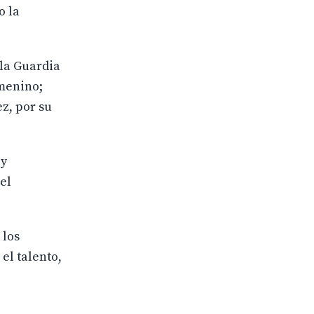
o la
 la Guardia
emenino;
z, por su
 y
el
 los
el talento,