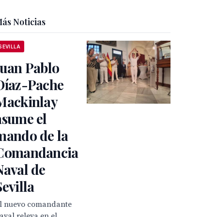
ás Noticias
SEVILLA
Juan Pablo
Díaz-Pache
Mackinlay
asume el
mando de la
Comandancia
Naval de
Sevilla
l nuevo comandante
aval releva en el