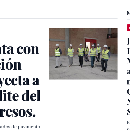
M
nta con
ción
yecta a
lite del
resos.
E
drados de pavimento
n