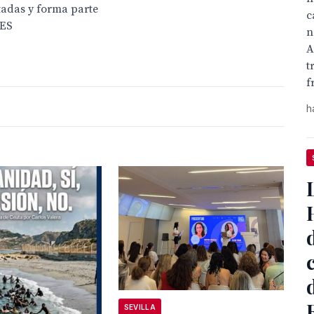
utadas y forma parte
c
BES
n
A
t
f
h
SEVILLA