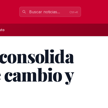
Ctrl+K
sto
 consolida
e cambio y