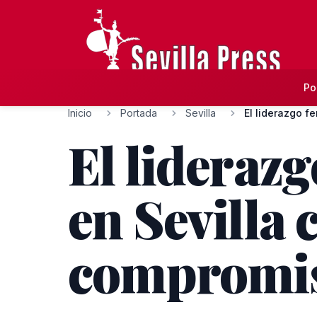
Po
Inicio
Portada
Sevilla
El liderazgo f
El lideraz
en Sevilla
compromis