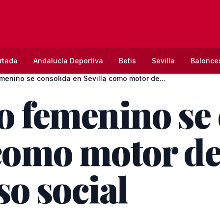
rtada
Andalucía Deportiva
Betis
Sevilla
Balonce
emenino se consolida en Sevilla como motor de...
go femenino se
 como motor d
o social