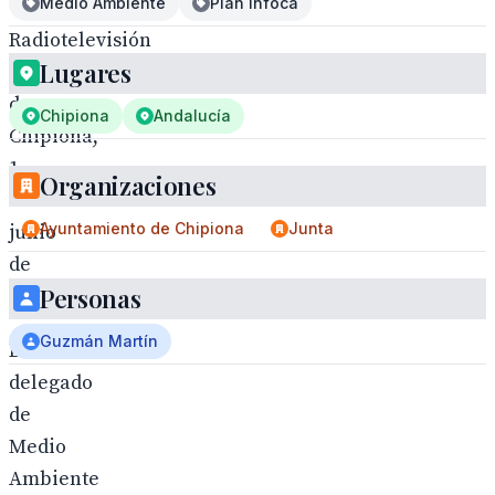
Medio Ambiente
Plan Infoca
Radiotelevisión
Lugares
municipal
de
Chipiona
Andalucía
Chipiona,
1
Organizaciones
de
Ayuntamiento de Chipiona
Junta
junio
de
Personas
2026.
Guzmán Martín
El
delegado
de
Medio
Ambiente