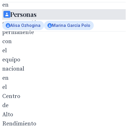
en
Personas
su
concentración
Alisa Ozhogina
Marina García Polo
permanente
con
el
equipo
nacional
en
el
Centro
de
Alto
Rendimiento