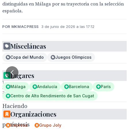
distinguidas en Málaga por su trayectoria con la selección
española.
POR MKMACPRESS
3 de junio de 2026 a las 17:12
Misceláneas
Copa del Mundo
Juegos Olímpicos
Lugares
1
Málaga
Andalucía
Barcelona
París
/
2
Centro de Alto Rendimiento de San Cugat
Haciendo
Organizaciones
un
paréntesis
Empresa
Grupo Joly