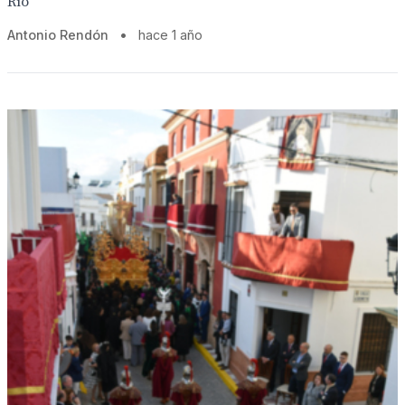
Río
Antonio Rendón
•
hace 1 año