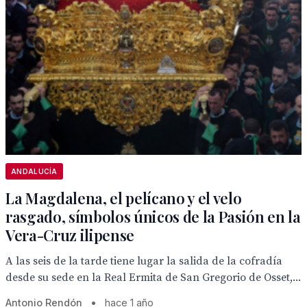
ANDALUCÍA
La Magdalena, el pelícano y el velo
rasgado, símbolos únicos de la Pasión en la
Vera-Cruz ilipense
A las seis de la tarde tiene lugar la salida de la cofradía
desde su sede en la Real Ermita de San Gregorio de Osset,...
Antonio Rendón
•
hace 1 año