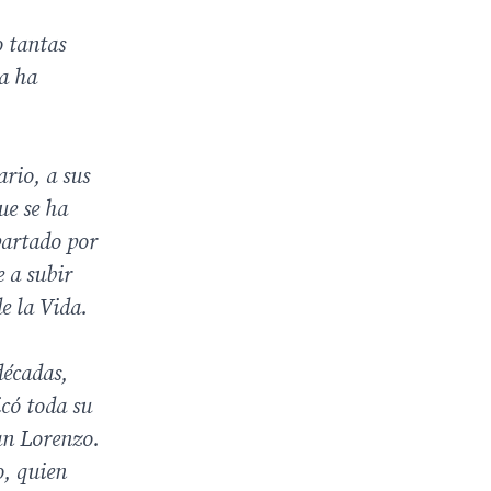
o tantas
ya ha
ario, a sus
ue se ha
partado por
e a subir
e la Vida.
décadas,
icó toda su
an Lorenzo.
o, quien