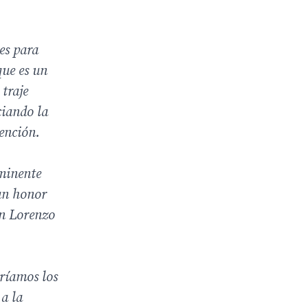
es para
que es un
traje
ciando la
ención.
minente
ran honor
an Lorenzo
eríamos los
 a la