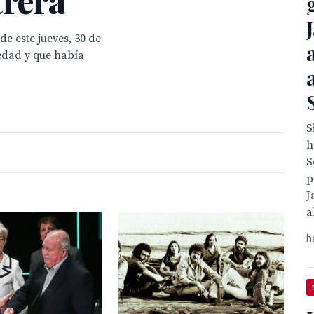
de este jueves, 30 de
 edad y que había
S
h
S
p
J
a
h