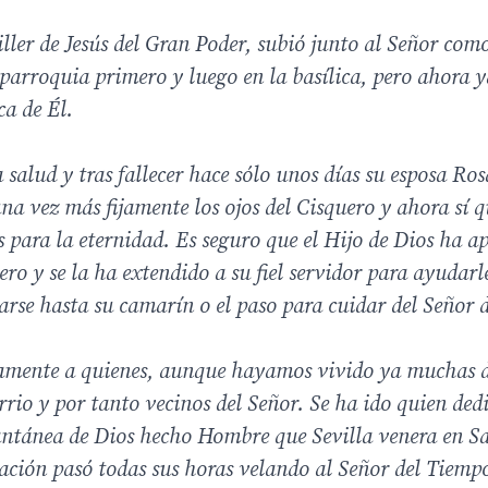
iller de Jesús del Gran Poder, subió junto al Señor com
 parroquia primero y luego en la basílica, pero ahora 
ca de Él.
salud y tras fallecer hace sólo unos días su esposa Ros
a vez más fijamente los ojos del Cisquero y ahora sí q
 para la eternidad. Es seguro que el Hijo de Dios ha a
o y se la ha extendido a su fiel servidor para ayudarl
rse hasta su camarín o el paso para cuidar del Señor d
damente a quienes, aunque hayamos vivido ya muchas 
rio y por tanto vecinos del Señor. Se ha ido quien ded
tantánea de Dios hecho Hombre que Sevilla venera en S
lación pasó todas sus horas velando al Señor del Tiemp