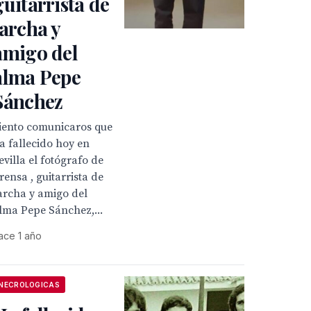
guitarrista de
Jarcha y
amigo del
alma Pepe
Sánchez
iento comunicaros que
a fallecido hoy en
evilla el fotógrafo de
rensa , guitarrista de
archa y amigo del
lma Pepe Sánchez,...
ace 1 año
NECROLOGICAS