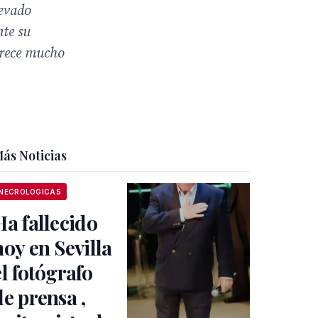
levado
nte su
arece mucho
ás Noticias
NECROLOGICAS
Ha fallecido
hoy en Sevilla
el fotógrafo
de prensa ,