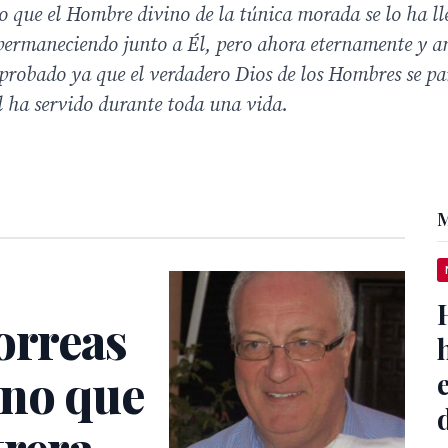
uro que el Hombre divino de la túnica morada se lo ha l
permaneciendo junto a Él, pero ahora eternamente y a
mprobado ya que el verdadero Dios de los Hombres se p
él ha servido durante toda una vida.
M
orreas
ano que
trera