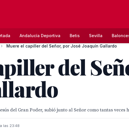
rtada
Andalucía Deportiva
Betis
Sevilla
Balonce
Muere el capiller del Señor, por José Joaquín Gallardo
piller del Señ
llardo
e Jesús del Gran Poder, subió junto al Señor como tantas veces 
a las 23:48