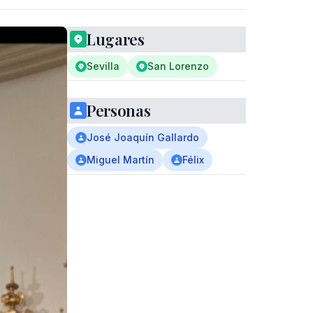
Lugares
Sevilla
San Lorenzo
Personas
José Joaquín Gallardo
Miguel Martín
Félix