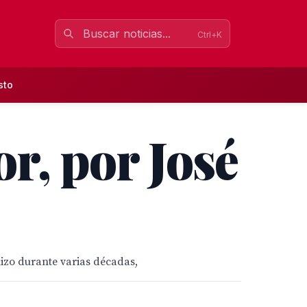
Ctrl+K
sto
or, por José
hizo durante varias décadas,