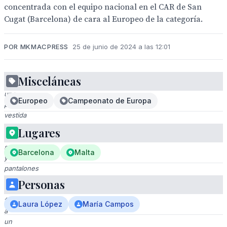
concentrada con el equipo nacional en el CAR de San
Cugat (Barcelona) de cara al Europeo de la categoría.
POR MKMACPRESS
25 de junio de 2024 a las 12:01
Misceláneas
A
una
Europeo
Campeonato de Europa
persona
vestida
con
Lugares
una
sudadera
Barcelona
Malta
y
pantalones
cortos,
Personas
posando
frente
Laura López
María Campos
a
un