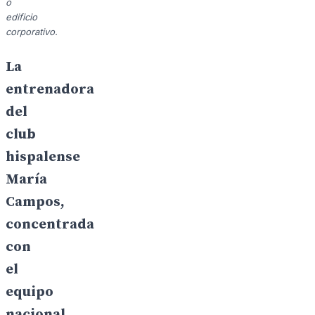
o
edificio
corporativo.
La
entrenadora
del
club
hispalense
María
Campos,
concentrada
con
el
equipo
nacional