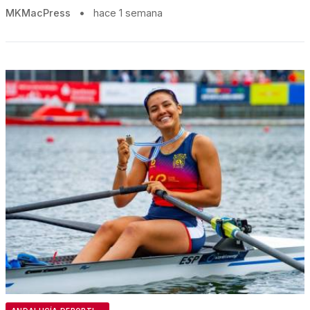
MKMacPress
•
hace 1 semana