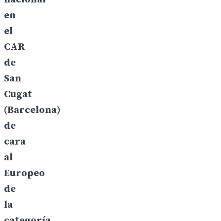
en
el
CAR
de
San
Cugat
(Barcelona)
de
cara
al
Europeo
de
la
categoría.