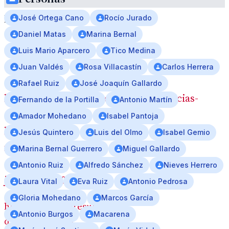
libro
principal
José Ortega Cano
Rocío Jurado
del
Daniel Matas
Marina Bernal
aniversario
Luis Mario Aparcero
Tico Medina
Juan Valdés
Rosa Villacastín
Carlos Herrera
Rafael Ruiz
José Joaquín Gallardo
https://www.canalsur.es/noticias/noticias-
Fernando de la Portilla
Antonio Martín
destacadas/rocio-
Amador Mohedano
Isabel Pantoja
luz-
Jesús Quintero
Luis del Olmo
Isabel Gemio
no-
Marina Bernal Guerrero
Miguel Gallardo
cesa-
Antonio Ruiz
Alfredo Sánchez
Nieves Herrero
jurado_1_1405698.html
Laura Vital
Eva Ruiz
Antonio Pedrosa
Gloria Mohedano
Marcos García
https://libros.cc/results?
Antonio Burgos
Macarena
q=9791399167542