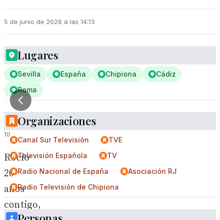
5 de junio de 2026 a las 14:13
Lugares
Sevilla
España
Chipiona
Cádiz
Roma
1
Organizaciones
/
10
Canal Sur Televisión
TVE
Televisión Española
TV
Rocío
Radio Nacional de España
Asociación RJ
20
Radio Televisión de Chipiona
años
contigo,
Personas