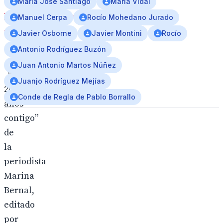
María José Santiago
María Vidal
https://www.youtube.com/watch?
Manuel Cerpa
Rocío Mohedano Jurado
v=eW8o1gbkUJc
Javier Osborne
Javier Montini
Rocío
Antonio Rodríguez Buzón
Juan Antonio Martos Núñez
“Rocío,
Juanjo Rodríguez Mejías
20
Conde de Regla de Pablo Borrallo
años
contigo”
de
la
periodista
Marina
Bernal,
editado
por