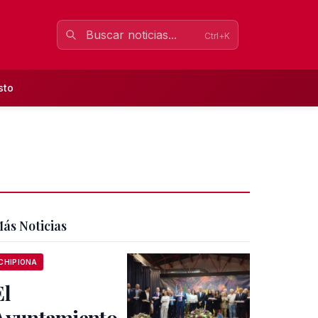
Ctrl+K
sto
ás Noticias
CHIPIONA
El
Ayuntamiento