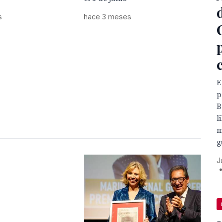
s
hace 3 meses
E
p
B
l
m
g
J