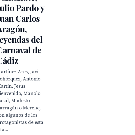
Julio Pardo y
Juan Carlos
Aragón,
leyendas del
Carnaval de
Cádiz
artínez Ares, Javi
ohórquez, Antonio
artín, Jesús
ienvenido, Manolo
asal, Modesto
arragán o Merche,
on algunos de los
rotagonistas de esta
ita...