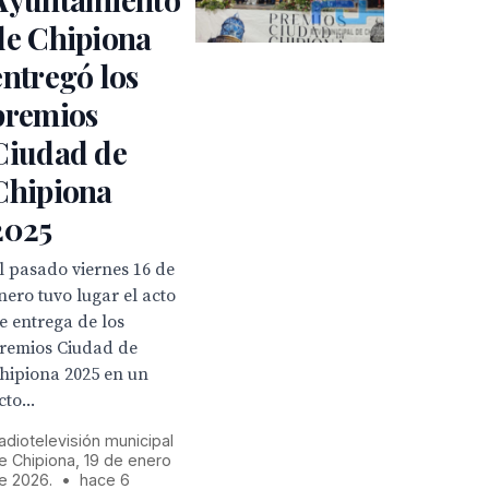
de Chipiona
entregó los
premios
Ciudad de
Chipiona
2025
l pasado viernes 16 de
nero tuvo lugar el acto
e entrega de los
remios Ciudad de
hipiona 2025 en un
cto...
adiotelevisión municipal
e Chipiona, 19 de enero
e 2026.
•
hace 6