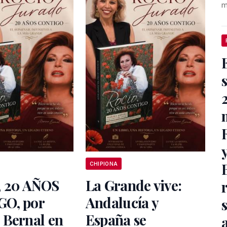
m
CHIPIONA
 20 AÑOS
La Grande vive:
O, por
Andalucía y
 Bernal en
España se