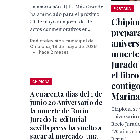
La asociación RJ La Más Grande
PORTADA
ha anunciado para el próximo
Chipio
30 de mayo una jornada de
actos conmemorativos en...
prepara
anivers
Radiotelevisión municipal de
Chipiona, 18 de mayo de 2026.
muerte
•
hace 2 meses
Jurado 
el libr
contigo
CHIPIONA
A cuarenta días del 1 de
Marin
junio 20 Aniversario de
Chipiona se 
la muerte de Rocío
aniversario 
Jurado la editorial
Rocio Jurado 
sevillapress ha vuelto a
“20 años con
sacar al mercado una
Bernal