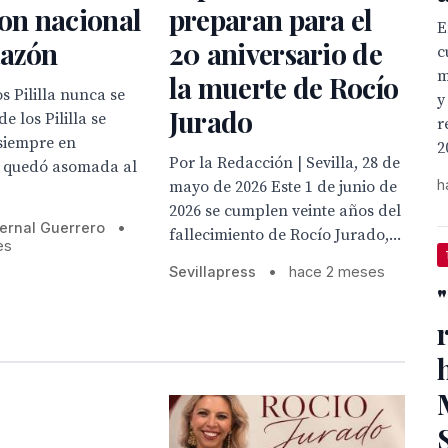
ion nacional
preparan para el
E
Razón
20 aniversario de
c
m
la muerte de Rocío
s Pililla nunca se
y
Jurado
de los Pililla se
r
siempre en
2
Por la Redacción | Sevilla, 28 de
e quedó asomada al
h
mayo de 2026 Este 1 de junio de
2026 se cumplen veinte años del
ernal Guerrero
•
fallecimiento de Rocío Jurado,...
es
Sevillapress
•
hace 2 meses