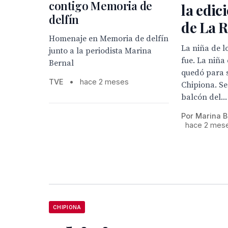
contigo Memoria de
la edic
delfín
de La 
Homenaje en Memoria de delfín
La niña de lo
junto a la periodista Marina
fue. La niña 
Bernal
quedó para 
TVE
•
hace 2 meses
Chipiona. S
balcón del...
Por Marina B
hace 2 mes
CHIPIONA