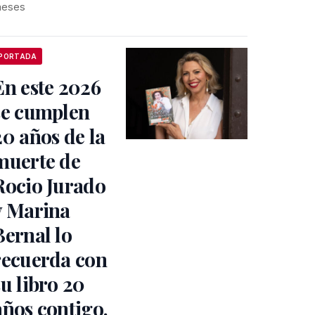
eses
PORTADA
En este 2026
se cumplen
20 años de la
muerte de
Rocio Jurado
y Marina
Bernal lo
recuerda con
su libro 20
años contigo.