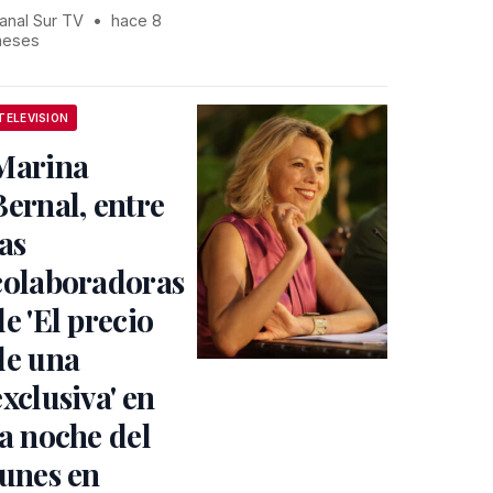
anal Sur TV
•
hace 8
eses
TELEVISION
Marina
Bernal, entre
las
colaboradoras
de 'El precio
de una
exclusiva' en
la noche del
lunes en