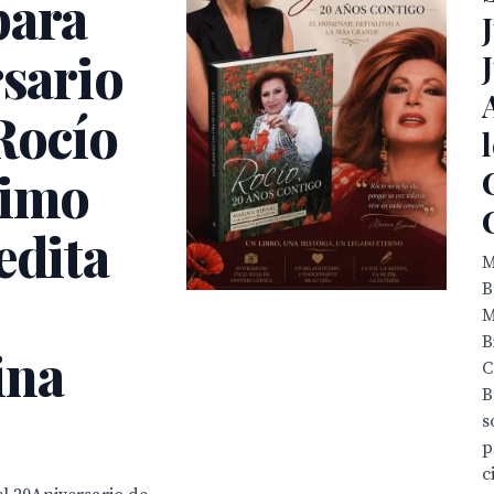
para
rsario
Rocío
ximo
edita
M
B
M
B
ina
C
B
s
p
c