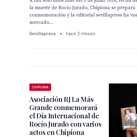
A tan solo unos días del 1 de junio 2026, fecha d
la muerte de Rocío Jurado, Chipiona se prepara 
conmemoración y la editorial sevillapress ha vue
mercado...
Sevillapress
•
hace 2 meses
CHIPIONA
Asociación RJ La Más
Grande conmemorará
el Día Internacional de
Rocío Jurado con varios
actos en Chipiona