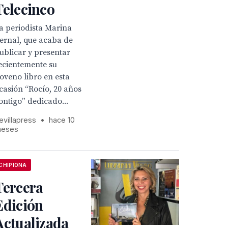
Telecinco
a periodista Marina
ernal, que acaba de
ublicar y presentar
ecientemente su
oveno libro en esta
casión “Rocío, 20 años
ontigo” dedicado...
evillapress
•
hace 10
eses
CHIPIONA
Tercera
Edición
Actualizada