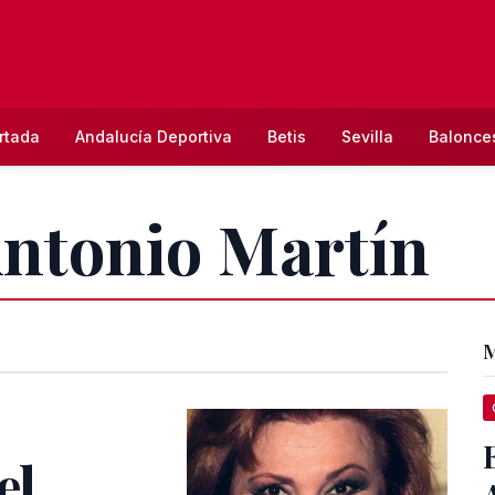
rtada
Andalucía Deportiva
Betis
Sevilla
Balonce
Antonio Martín
M
el