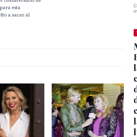
el 20Aniversario de
C
para esta
m
lto a sacar al