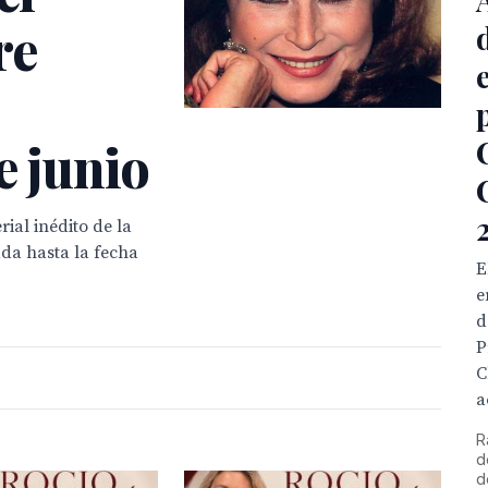
re
e junio
ial inédito de la
ada hasta la fecha
E
e
d
P
C
a
R
d
d