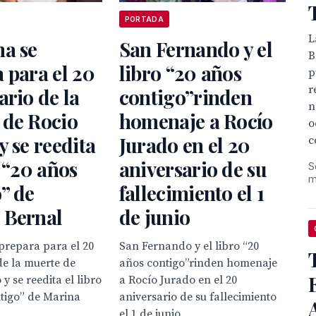
PORTADA
L
na se
San Fernando y el
B
 para el 20
libro “20 años
p
r
ario de la
contigo”rinden
n
 de Rocio
homenaje a Rocío
o
y se reedita
Jurado en el 20
c
o “20 años
aniversario de su
S
m
” de
fallecimiento el 1
a Bernal
de junio
prepara para el 20
San Fernando y el libro “20
de la muerte de
años contigo”rinden homenaje
y se reedita el libro
a Rocío Jurado en el 20
tigo” de Marina
aniversario de su fallecimiento
el 1 de junio