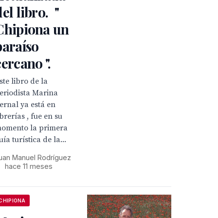
del libro. "
Chipiona un
paraíso
cercano ".
ste libro de la
eriodista Marina
ernal ya está en
ibrerías , fue en su
omento la primera
uía turística de la...
uan Manuel Rodríguez
•
hace 11 meses
CHIPIONA