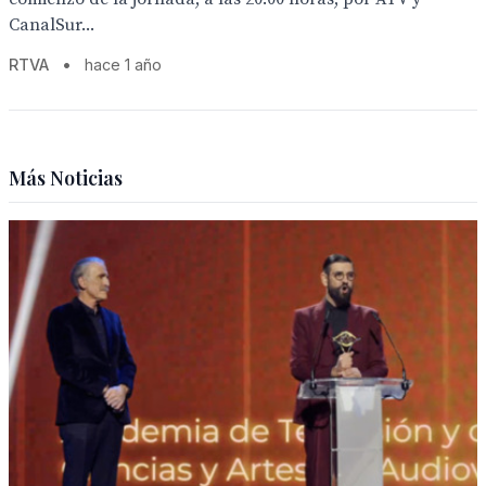
CanalSur...
RTVA
•
hace 1 año
Más Noticias