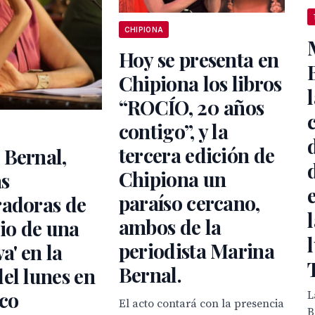
CHIPIONA
Hoy se presenta en
Chipiona los libros
“ROCÍO, 20 años
contigo”, y la
tercera edición de
 Bernal,
Chipiona un
as
paraíso cercano,
radoras de
ambos de la
cio de una
periodista Marina
a' en la
Bernal.
el lunes en
co
L
El acto contará con la presencia
B