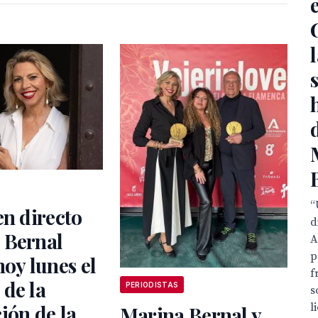
“
en directo
d
 Bernal
A
p
hoy lunes el
f
de la
PERIODISTAS
s
l
ión de la
Marina Bernal y