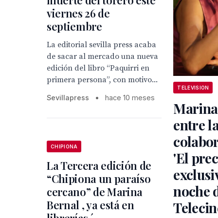
muerte del torero este
viernes 26 de
septiembre
La editorial sevilla press acaba
de sacar al mercado una nueva
edición del libro “Paquirri en
primera persona”, con motivo...
TELEVISION
Sevillapress
•
hace 10 meses
Marina
entre l
colabo
CHIPIONA
'El pre
La Tercera edición de
exclusiv
“Chipiona un paraíso
noche d
cercano” de Marina
Bernal , ya está en
Telecin
librerías ´