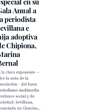
especial en su
Gala Anual a
la periodista
sevillana e
hija adoptiva
de Chipiona,
Marina
Bernal
Un claro exponente —
ice la nota de la
sociación-- del buen
eriodismo multimedia
reelance social y de
ociedad. Sevillana,
icenciada en Ciencias...