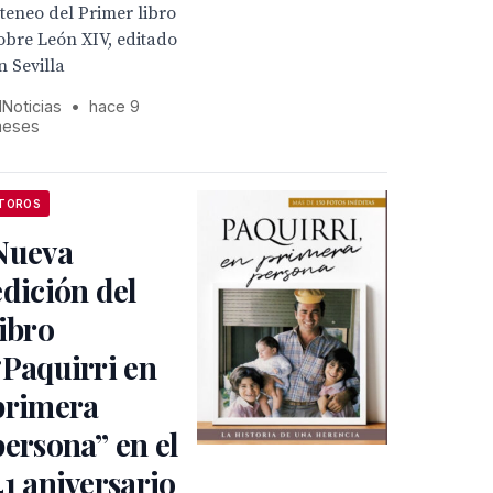
teneo del Primer libro
obre León XIV, editado
n Sevilla
1Noticias
•
hace 9
eses
TOROS
Nueva
edición del
libro
“Paquirri en
primera
persona” en el
41 aniversario