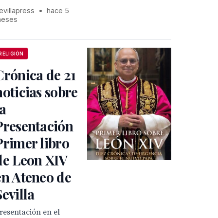
evillapress
•
hace 5
eses
RELIGIÓN
Crónica de 21
noticias sobre
la
Presentación
Primer libro
de Leon XIV
en Ateneo de
Sevilla
resentación en el