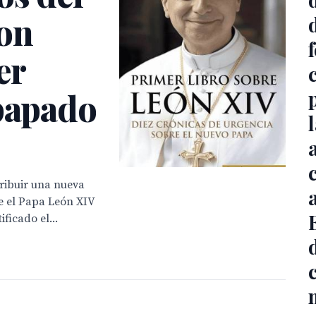
on
er
 papado
stribuir una nueva
re el Papa León XIV
ficado el...