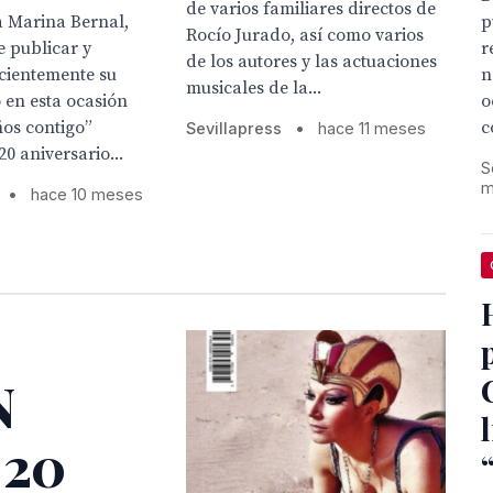
de varios familiares directos de
p
a Marina Bernal,
Rocío Jurado, así como varios
r
 publicar y
de los autores y las actuaciones
n
cientemente su
musicales de la...
o
 en esta ocasión
c
ños contigo”
Sevillapress
•
hace 11 meses
0 aniversario...
S
m
•
hace 10 meses
N
 20