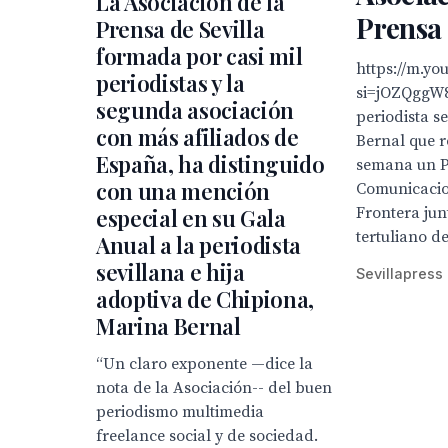
La Asociación de la
Prensa 
Prensa de Sevilla
formada por casi mil
https://m.y
periodistas y la
si=jOZQggW8
segunda asociación
periodista s
con más afiliados de
Bernal que r
España, ha distinguido
semana un P
con una mención
Comunicacio
especial en su Gala
Frontera jun
tertuliano de
Anual a la periodista
sevillana e hija
Sevillapress
adoptiva de Chipiona,
Marina Bernal
“Un claro exponente —dice la
nota de la Asociación-- del buen
periodismo multimedia
freelance social y de sociedad.