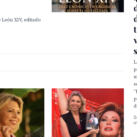
e León XIV, editado
L
p
m
e
“
p
d
S
m