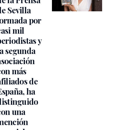
de Sevilla
formada por
casi mil
periodistas y
la segunda
asociación
con más
afiliados de
España, ha
distinguido
con una
mención