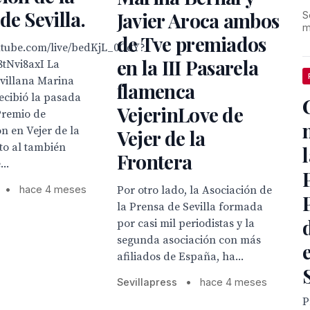
de Sevilla.
Javier Aroca ambos
S
m
de Tve premiados
outube.com/live/bedKjL_0OdY?
en la III Pasarela
tNvi8axI La
evillana Marina
flamenca
ecibió la pasada
VejerinLove de
remio de
n en Vejer de la
Vejer de la
to al también
Frontera
...
Por otro lado, la Asociación de
•
hace 4 meses
la Prensa de Sevilla formada
por casi mil periodistas y la
segunda asociación con más
afiliados de España, ha...
Sevillapress
•
hace 4 meses
P