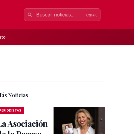
Ctrl+K
sto
ás Noticias
PERIODISTAS
La Asociación
de la Prensa