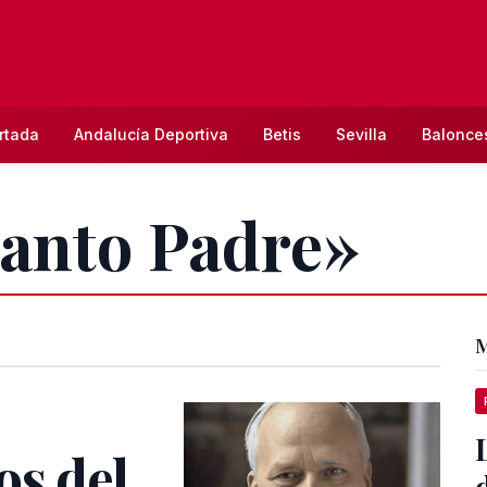
rtada
Andalucía Deportiva
Betis
Sevilla
Balonce
Santo Padre»
M
os del