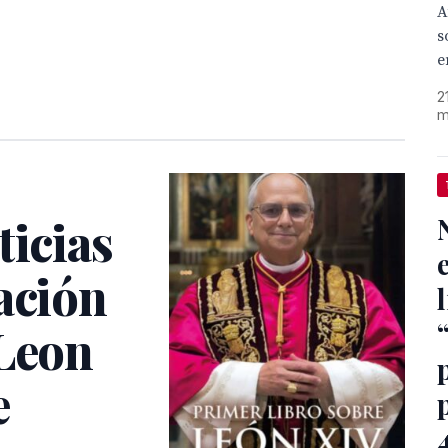
A
s
e
2
m
ticias
ación
 Leon
e