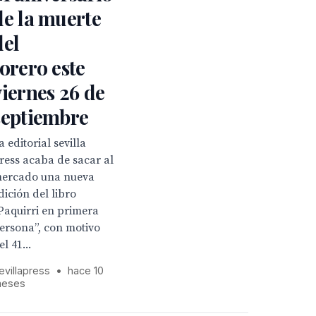
de la muerte
del
torero este
viernes 26 de
septiembre
a editorial sevilla
ress acaba de sacar al
ercado una nueva
dición del libro
Paquirri en primera
ersona”, con motivo
el 41...
evillapress
•
hace 10
eses