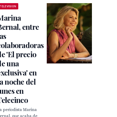
TELEVISION
Marina
Bernal, entre
las
colaboradoras
de 'El precio
de una
exclusiva' en
la noche del
lunes en
Telecinco
a periodista Marina
ernal, que acaba de