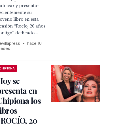
ublicar y presentar
ecientemente su
oveno libro en esta
casión “Rocío, 20 años
ontigo” dedicado...
evillapress
•
hace 10
eses
CHIPIONA
Hoy se
presenta en
Chipiona los
libros
“ROCÍO, 20